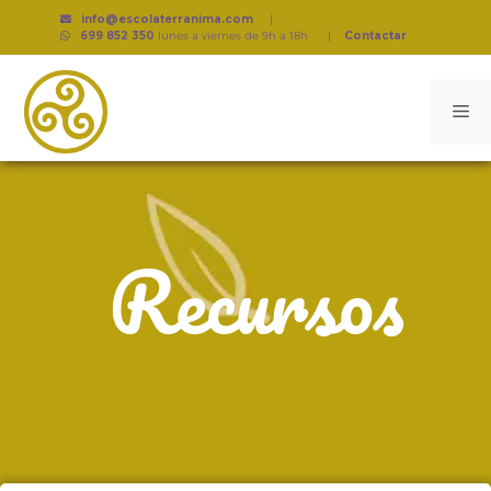
info@escolaterranima.com
|
699 852 350
lunes a viernes de 9h a 18h
|
Contactar
Recursos