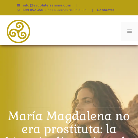
info@escolaterranima.com
|
699 852 350
lunes a viernes de 9h a 18h
|
Contactar
María Magdalena no
era prostituta: la