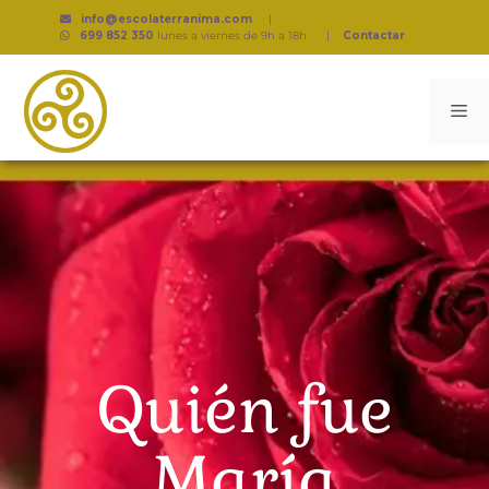
info@escolaterranima.com
|
699 852 350
lunes a viernes de 9h a 18h
|
Contactar
Quién fue
María