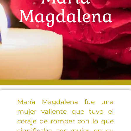
Magdalena
María Magdalena fue una
mujer valiente que tuvo el
coraje de romper con lo que
significaba ser mujer en su