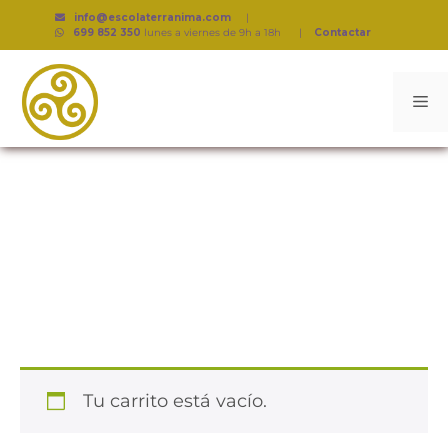
info@escolaterranima.com
|
699 852 350
lunes a viernes de 9h a 18h
|
Contactar
Mi Compra
Tu carrito está vacío.