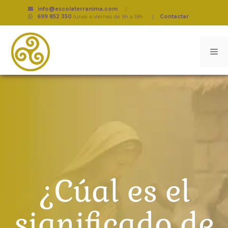
info@escolaterranima.com
|
699 852 350
lunes a viernes de 9h a 18h
|
Contactar
¿Cúal es el
significado de