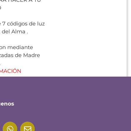
ARA HACER A TU
O
e 7 códigos de luz
z del Alma .
son mediante
zadas de Madre
.
RMACIÓN
uenos