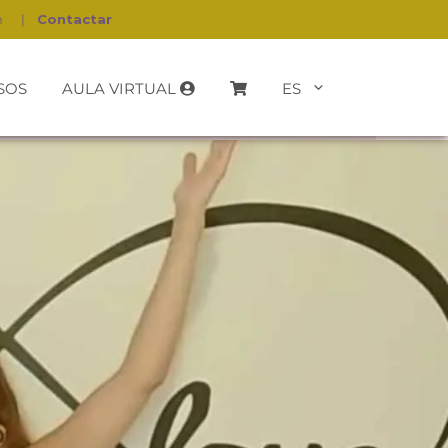
h
|
Contactar
SOS
AULA VIRTUAL
ES