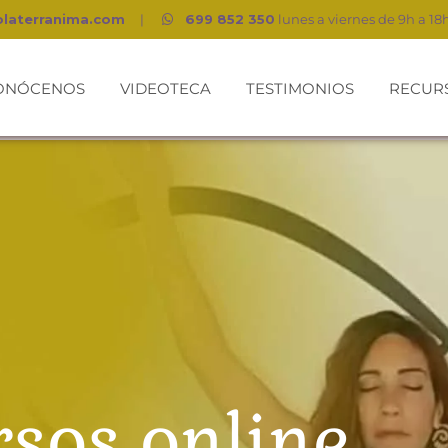
olaterranima.com
|
699 852 350
lunes a viernes de 9h a 18
ONÓCENOS
VIDEOTECA
TESTIMONIOS
RECUR
sos online