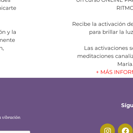
ades
Un curso ONLINE P
icarte
RITM
Recibe la activación d
n y la
para brillar la lu
lmente
n,
Las activaciones 
meditaciones canali
María
+ MÁS INFO
Síg
a vibración