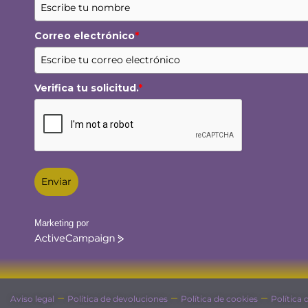
Correo electrónico
*
Verifica tu solicitud.
*
Enviar
Marketing por
ActiveCampaign
–
–
–
Aviso legal
Política de devoluciones
Política de cookies
Política 