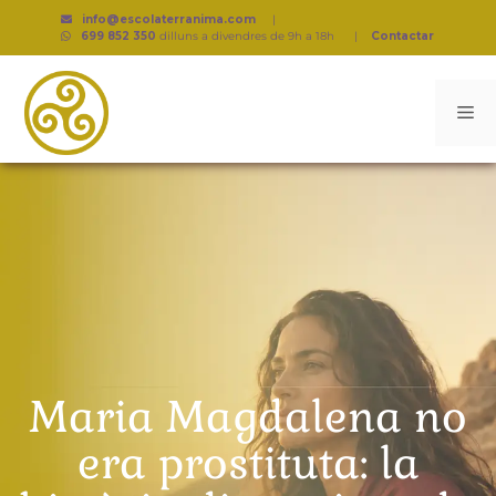
info@escolaterranima.com
|
699 852 350
dilluns a divendres de 9h a 18h
|
Contactar
Maria Magdalena no
era prostituta: la