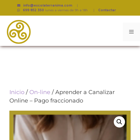
info@escolaterranima.com
|
699 852 350
lunes a viernes de 9h a 18h
|
Contactar
Inicio
/
On-line
/ Aprender a Canalizar
Online – Pago fraccionado