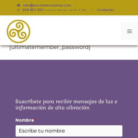
info@escolaterranima.com
|
699 852 350
lunes a viernes de 9h a 18h
|
Contactar
[ultimatemember_password]
Suscríbete para recibir mensajes de luz e
información de alta vibración
Nombre
*