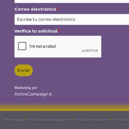
Correo electrónico
*
Verifica tu solicitud.
*
Enviar
Marketing por
ActiveCampaign
–
–
–
Aviso legal
Política de devoluciones
Política de cookies
Política 