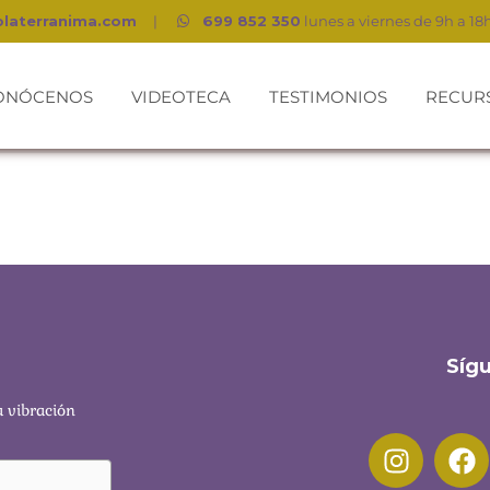
olaterranima.com
|
699 852 350
lunes a viernes de 9h a 18
ONÓCENOS
VIDEOTECA
TESTIMONIOS
RECUR
Síg
a vibración