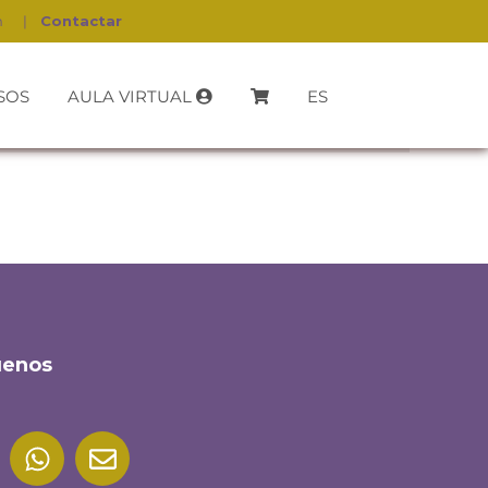
h
|
Contactar
SOS
AULA VIRTUAL
ES
uenos