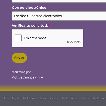
Correo electrónico
*
Verifica tu solicitud.
*
Enviar
Marketing por
ActiveCampaign
–
–
–
Aviso legal
Política de devoluciones
Política de cookies
Política 