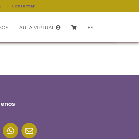
h
|
Contactar
SOS
AULA VIRTUAL
ES
uenos