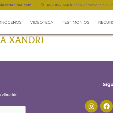
olaterranima.com
|
699 852 350
lunes a viernes de 9h a 18
ONÓCENOS
VIDEOTECA
TESTIMONIOS
RECUR
RIA XANDRI
Síg
a vibración