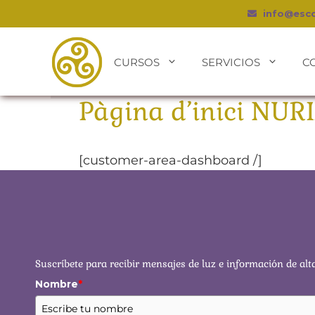
info@esc
CURSOS
SERVICIOS
C
Pàgina d’inici NU
[customer-area-dashboard /]
Suscríbete para recibir mensajes de luz e información de alt
Nombre
*