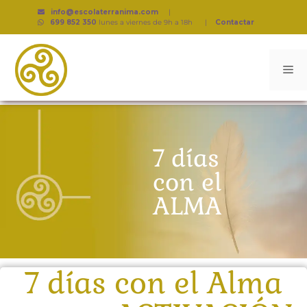
info@escolaterranima.com
|
699 852 350
lunes a viernes de 9h a 18h
|
Contactar
7 días
con el
ALMA
7 días con el Alma