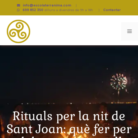
info@escolaterranima.com
|
699 852 350
dilluns a divendres de 9h a 18h
|
Contactar
Rituals per la nit de
Sant Joan: què fer per