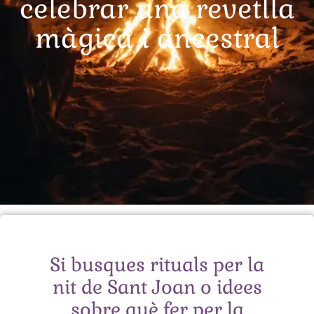
celebrar una revetlla
màgica i ancestral
Si busques rituals per la
nit de Sant Joan o idees
sobre què fer per la