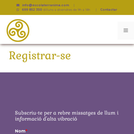
info@escolaterranima.com
|
699 852 350
dilluns a divendres de 9h a 18h
|
Contactar
Registrar-se
Subscriu-te per a rebre missatges de llum i
informació d'alta vibració
Nom
*