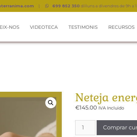
aterranima.com
|
699 852 350
dilluns a divendres de 9h a 
EIX-NOS
VIDEOTECA
TESTIMONIS
RECURSOS
Neteja ener
€
145.00
IVA Incluido
Comprar cu