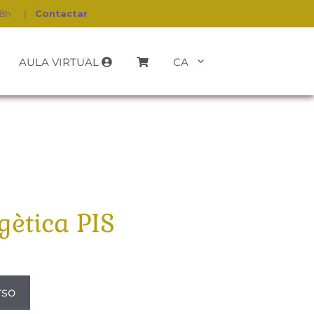
18h
|
Contactar
AULA VIRTUAL
CA
gètica PIS
rso