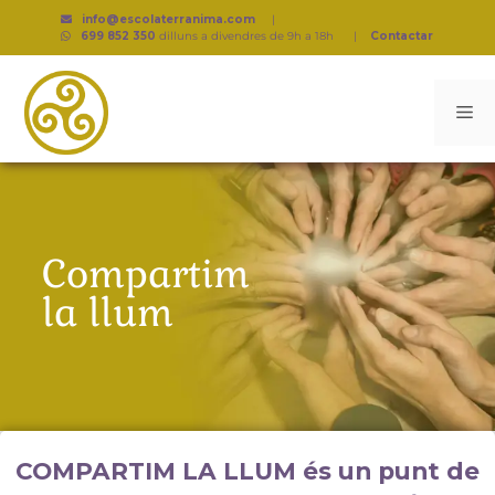
info@escolaterranima.com
|
699 852 350
dilluns a divendres de 9h a 18h
|
Contactar
Compartim
la llum
COMPARTIM LA LLUM és un punt de