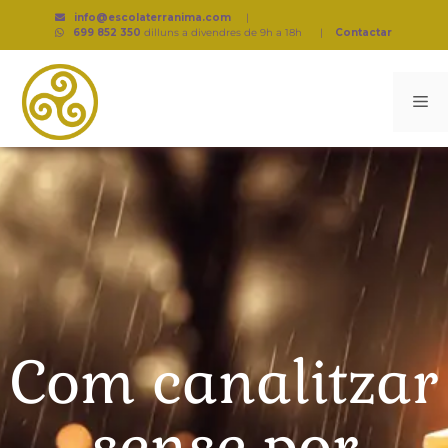
info@escolaterranima.com
|
699 852 350
dilluns a divendres de 9h a 18h
|
Contactar
Com canalitzar
sense por